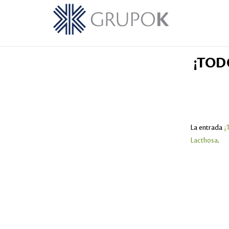
¡TOD
La entrada
¡
Lacthosa
.