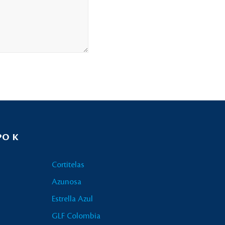
PO K
Cortitelas
Azunosa
Estrella Azul
GLF Colombia