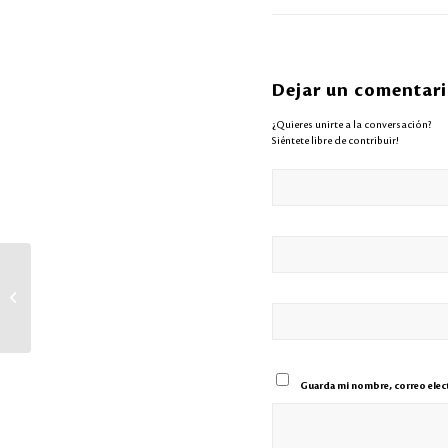
Dejar un comentar
¿Quieres unirte a la conversación?
Siéntete libre de contribuir!
MERCO reconoce a LACTHOSA por su
reputación corporativa
Guarda mi nombre, correo elect