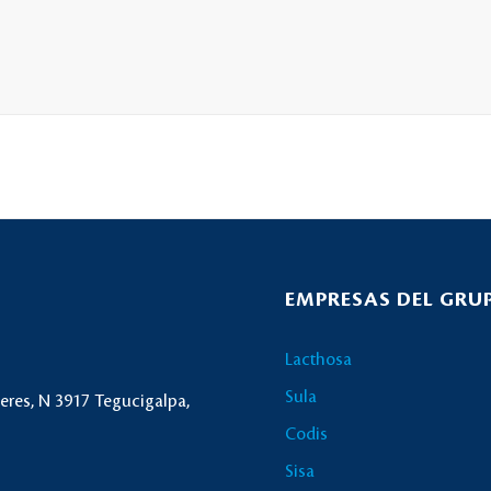
EMPRESAS DEL GRU
Lacthosa
Sula
ceres, N 3917 Tegucigalpa,
Codis
Sisa