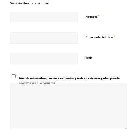
Siéntete libre de contribuir!
*
Nombre
*
Correo electrónico
Web
Guarda mi nombre, correo electrónico y web en este navegador para la
próxima vez que comente.