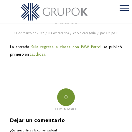
Sula regresa a clases con PAW
Patrol
/
/
/
11 de marzo de 2022
0 Comentarios
en
Sin categoría
por
Grupo K
La entrada
Sula regresa a clases con PAW Patrol
se publicó
primero en
Lacthosa
.
0
COMENTARIOS
Dejar un comentario
¿Quieres unirte a la conversación?