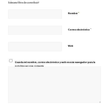
Siéntete libre de contribuir!
*
Nombre
*
Correo electrónico
Web
Guarda mi nombre, correo electrónico y web en este navegador para la
próxima vez que comente.