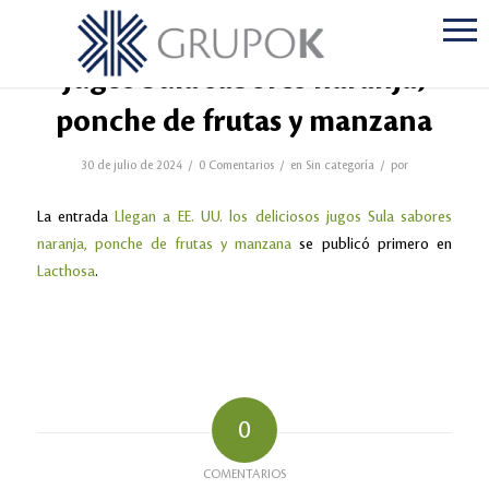
Llegan a EE. UU. los deliciosos
jugos Sula sabores naranja,
ponche de frutas y manzana
/
/
/
30 de julio de 2024
0 Comentarios
en
Sin categoría
por
La entrada
Llegan a EE. UU. los deliciosos jugos Sula sabores
naranja, ponche de frutas y manzana
se publicó primero en
Lacthosa
.
0
COMENTARIOS