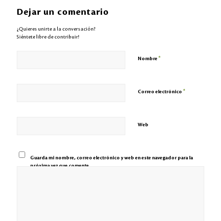
Dejar un comentario
¿Quieres unirte a la conversación?
Siéntete libre de contribuir!
*
Nombre
*
Correo electrónico
Web
Guarda mi nombre, correo electrónico y web en este navegador para la
próxima vez que comente.