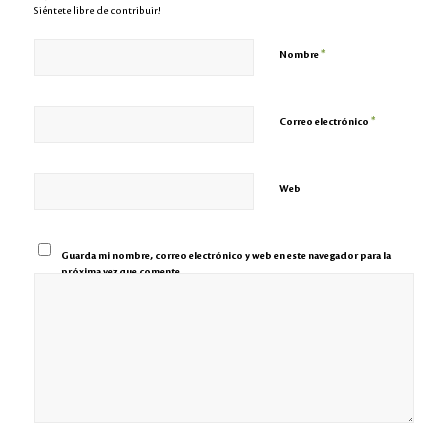
Siéntete libre de contribuir!
*
Nombre
*
Correo electrónico
Web
Guarda mi nombre, correo electrónico y web en este navegador para la
próxima vez que comente.