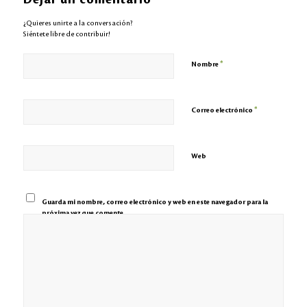
¿Quieres unirte a la conversación?
Siéntete libre de contribuir!
*
Nombre
*
Correo electrónico
Web
Guarda mi nombre, correo electrónico y web en este navegador para la
próxima vez que comente.