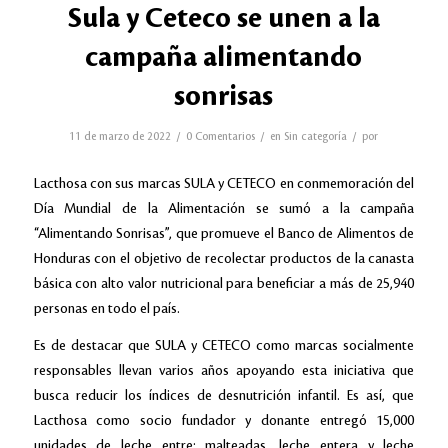
Sula y Ceteco se unen a la
campaña alimentando
sonrisas
/
/
/
11 de marzo de 2022
0 Comentarios
en
Sin categoría
por
Lacthosa con sus marcas SULA y CETECO en conmemoración del
Día Mundial de la Alimentación se sumó a la campaña
“Alimentando Sonrisas”, que promueve el Banco de Alimentos de
Honduras con el objetivo de recolectar productos de la canasta
básica con alto valor nutricional para beneficiar a más de 25,940
personas en todo el país.
Es de destacar que SULA y CETECO como marcas socialmente
responsables llevan varios años apoyando esta iniciativa que
busca reducir los índices de desnutrición infantil. Es así, que
Lacthosa como socio fundador y donante entregó 15,000
unidades de leche entre: malteadas, leche entera y leche