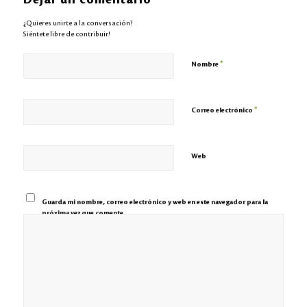
¿Quieres unirte a la conversación?
Siéntete libre de contribuir!
*
Nombre
*
Correo electrónico
Web
Guarda mi nombre, correo electrónico y web en este navegador para la
próxima vez que comente.