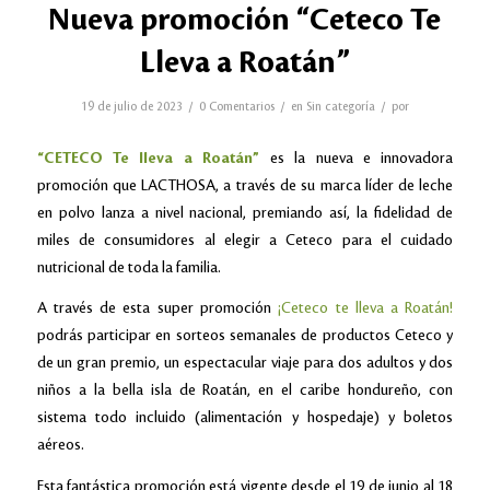
Nueva promoción “Ceteco Te
Lleva a Roatán”
/
/
/
19 de julio de 2023
0 Comentarios
en
Sin categoría
por
“CETECO Te lleva a Roatán”
es la nueva e innovadora
promoción que LACTHOSA, a través de su marca líder de leche
en polvo lanza a nivel nacional, premiando así, la fidelidad de
miles de consumidores al elegir a Ceteco para el cuidado
nutricional de toda la familia.
A través de esta super promoción
¡Ceteco te lleva a Roatán!
podrás participar en sorteos semanales de productos Ceteco y
de un gran premio, un espectacular viaje para dos adultos y dos
niños a la bella isla de Roatán, en el caribe hondureño, con
sistema todo incluido (alimentación y hospedaje) y boletos
aéreos.
Esta fantástica promoción está vigente desde el 19 de junio al 18