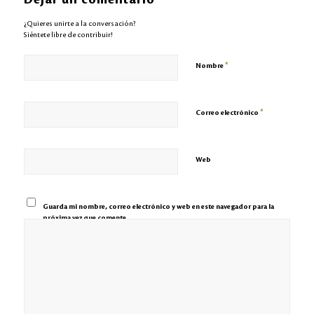
¿Quieres unirte a la conversación?
Siéntete libre de contribuir!
*
Nombre
*
Correo electrónico
Web
Guarda mi nombre, correo electrónico y web en este navegador para la
próxima vez que comente.