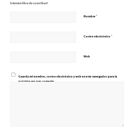
Siéntete libre de contribuir!
*
Nombre
*
Correo electrónico
Web
Guarda mi nombre, correo electrónico y web en este navegador para la
próxima vez que comente.