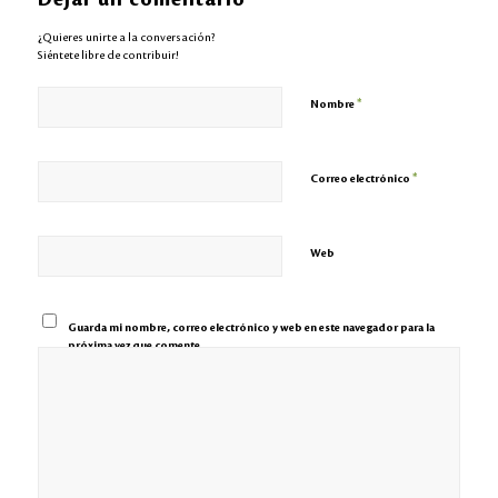
¿Quieres unirte a la conversación?
Siéntete libre de contribuir!
*
Nombre
*
Correo electrónico
Web
Guarda mi nombre, correo electrónico y web en este navegador para la
próxima vez que comente.