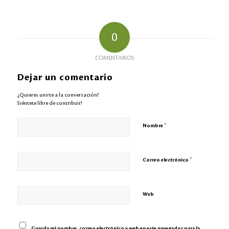
0
COMENTARIOS
Dejar un comentario
¿Quieres unirte a la conversación?
Siéntete libre de contribuir!
*
Nombre
*
Correo electrónico
Web
Guarda mi nombre, correo electrónico y web en este navegador para la