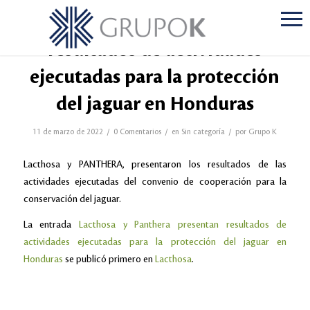
Lacthosa y Panthera presentan
resultados de actividades
ejecutadas para la protección
del jaguar en Honduras
/
/
/
11 de marzo de 2022
0 Comentarios
en
Sin categoría
por
Grupo K
Lacthosa y PANTHERA, presentaron los resultados de las
actividades ejecutadas del convenio de cooperación para la
conservación del jaguar.
La entrada
Lacthosa y Panthera presentan resultados de
actividades ejecutadas para la protección del jaguar en
Honduras
se publicó primero en
Lacthosa
.