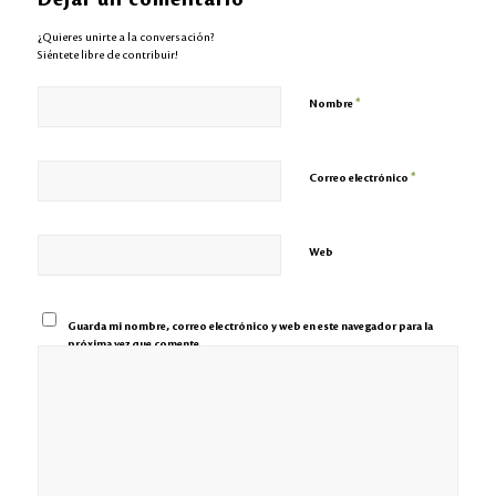
¿Quieres unirte a la conversación?
Siéntete libre de contribuir!
*
Nombre
*
Correo electrónico
Web
Guarda mi nombre, correo electrónico y web en este navegador para la
próxima vez que comente.