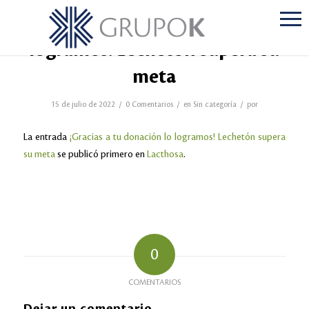
¡Gracias a tu donación lo
logramos! Lechetón supera su
meta
/
/
/
15 de julio de 2022
0 Comentarios
en
Sin categoría
por
La entrada
¡Gracias a tu donación lo logramos! Lechetón supera
su meta
se publicó primero en
Lacthosa
.
0
COMENTARIOS
Dejar un comentario