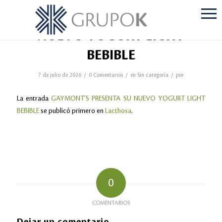
GAYMONT’S PRESENTA SU
NUEVO YOGURT LIGHT
BEBIBLE
/
/
/
7 de julio de 2026
0 Comentarios
en
Sin categoría
por
La entrada
GAYMONT’S PRESENTA SU NUEVO YOGURT LIGHT
BEBIBLE
se publicó primero en
Lacthosa
.
0
COMENTARIOS
Dejar un comentario