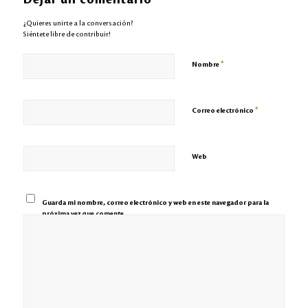
¿Quieres unirte a la conversación?
Siéntete libre de contribuir!
*
Nombre
*
Correo electrónico
Web
Guarda mi nombre, correo electrónico y web en este navegador para la
próxima vez que comente.