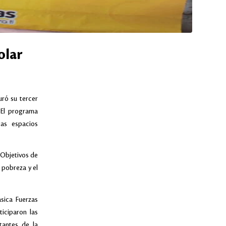
olar
ró su tercer
 El programa
cas espacios
s Objetivos de
a pobreza y el
sica Fuerzas
iciparon las
tantes de la