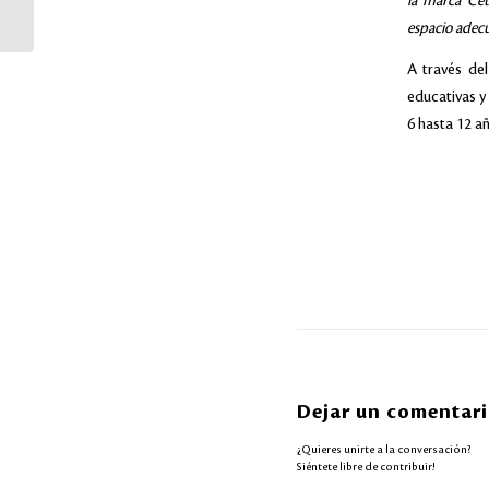
la marca Cet
20,000 desayunos
espacio adecu
A través de
educativas y
6 hasta 12 a
Dejar un comentar
¿Quieres unirte a la conversación?
Siéntete libre de contribuir!