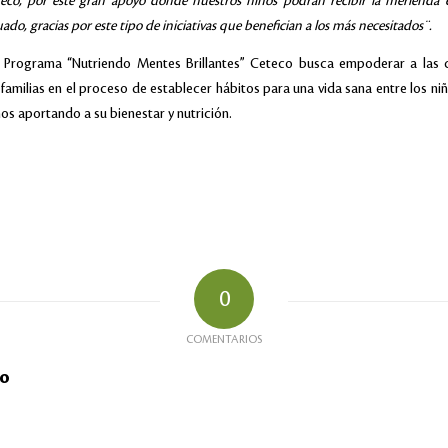
eco, por este gran apoyo donde nuestros niños podrán recibir la merienda 
ado, gracias por este tipo de iniciativas que benefician a los más necesitados¨.
l Programa “Nutriendo Mentes Brillantes” Ceteco busca empoderar a las
 familias en el proceso de establecer hábitos para una vida sana entre los niñ
ños aportando a su bienestar y nutrición.
0
COMENTARIOS
io