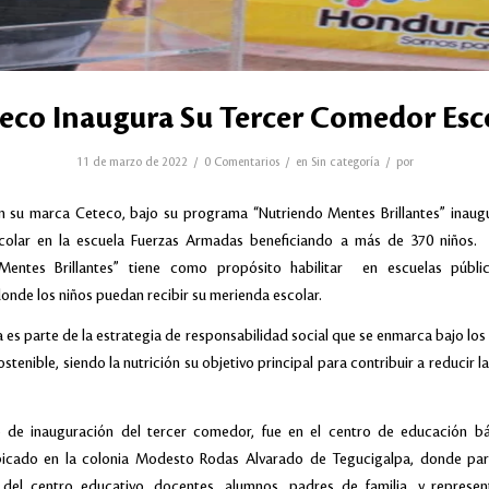
eco Inaugura Su Tercer Comedor Esc
/
/
/
11 de marzo de 2022
0 Comentarios
en
Sin categoría
por
n su marca Ceteco, bajo su programa “Nutriendo Mentes Brillantes” inaugu
olar en la escuela Fuerzas Armadas beneficiando a más de 370 niños.
Mentes Brillantes” tiene como propósito habilitar en escuelas públi
nde los niños puedan recibir su merienda escolar.
va es parte de la estrategia de responsabilidad social que se enmarca bajo lo
stenible, siendo la nutrición su objetivo principal para contribuir a reducir l
o de inauguración del tercer comedor, fue en el centro de educación bá
icado en la colonia Modesto Rodas Alvarado de Tegucigalpa, donde part
 del centro educativo, docentes, alumnos, padres de familia, y represen