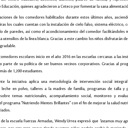
e Educación, quienes agradecieron a Ceteco por fomentar la sana alimentació
aciones de los comedores habilitados durante estos últimos años, ascien
iras los cuales cuentan con la instalación de cielo falso, sistema eléctrico, 
do de paredes, así como el acondicionamiento del comedor facilitándoles me
a utensilios de la línea blanca. Gracias a este cambio los niños disfrutarán 
agradable.
comedores escolares inicio en el año 2016 en las escuelas cercanas a las ins
 parte de su política de ser buenos vecinos corporativos. Gracias al pro
más de 1,200 estudiantes.
nte la iniciativa aplica una metodología de intervención social integral
 leche en polvo, talleres a la madres de familia, programas de talla y p
s sobre temas nutricionales, acompañamiento social, monitoreo y evalu
el programa “Nutriendo Mentes Brillantes” con el fin de mejorar la salud nutri
ciados.
a de la escuela Fuerzas Armadas, Wendy Urrea expresó que
“estamos muy agr