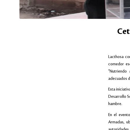
Cet
Lacthosa co
comedor esc
“Nutriendo 
adecuados do
Esta iniciati
Desarrollo So
hambre.
En el event
Armadas, ub
autoridades