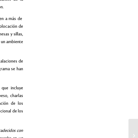
n.
den a más de
colocación de
sas y sillas,
de un ambiente
talaciones de
grama se han
 que incluye
eso, charlas
ación de los
cional de los
adecidos con