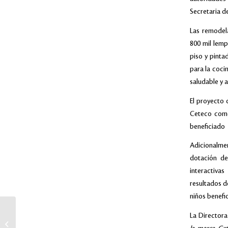
Secretaria d
Las remodel
800 mil lemp
piso y pinta
para la cocin
saludable y 
El proyecto 
Ceteco como
beneficiado 
Adicionalme
dotación de
interactiva
resultados d
niños benefi
Lacthosa y Quaker unen
La Director
esfuerzos para entregar