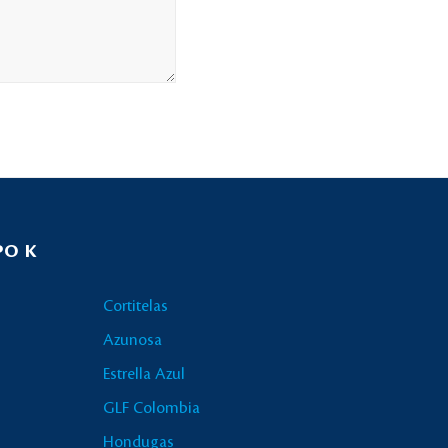
PO K
Cortitelas
Azunosa
Estrella Azul
GLF Colombia
Hondugas