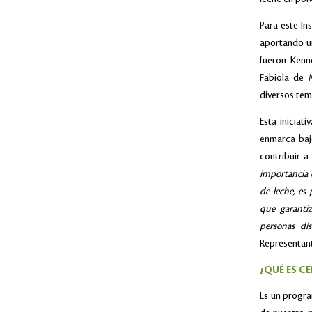
Para este In
aportando un
fueron Kenn
Fabiola de 
diversos tem
Esta iniciat
enmarca bajo
contribuir a
importancia d
de leche, es
que garanti
personas di
Representant
¿QUÉ ES C
Es un progra