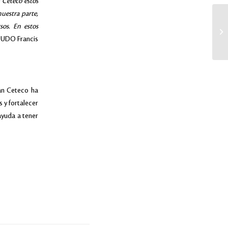
 Ceteco estos
nuestra parte,
sos. En estos
EPUDO Francis
rán Ceteco ha
 y fortalecer
ayuda a tener