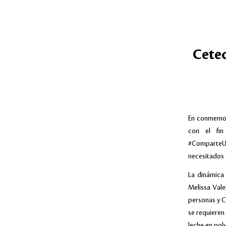
Cetec
En conmemora
con el fin
#ComparteUn
necesitados 
La dinámica 
Melissa Vale
personas y C
se requieren
leche en pol