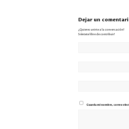
Dejar un comentar
¿Quieres unirte a la conversación?
Siéntete libre de contribuir!
Guarda mi nombre, correo elect