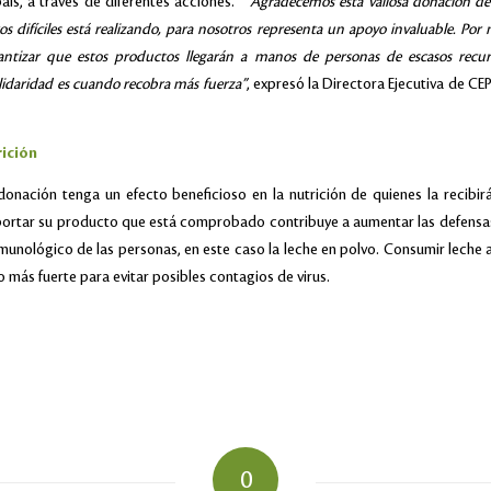
aís, a través de diferentes acciones. “
Agradecemos esta valiosa donación de
difíciles está realizando, para nosotros representa un apoyo invaluable. Por 
ntizar que estos productos llegarán a manos de personas de escasos recur
lidaridad es cuando recobra más fuerza”
, expresó la Directora Ejecutiva de C
rición
donación tenga un efecto beneficioso en la nutrición de quienes la recibi
ortar su producto que está comprobado contribuye a aumentar las defensas
nmunológico de las personas, en este caso la leche en polvo. Consumir leche 
 más fuerte para evitar posibles contagios de virus.
0