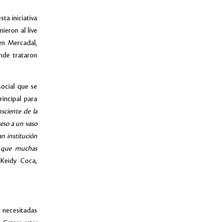
ta iniciativa
ieron al live
en Mercadal,
nde trataron
social que se
rincipal para
ciente de la
ceso a un vaso
n institución
r que muchas
 Keidy Coca,
s necesitadas