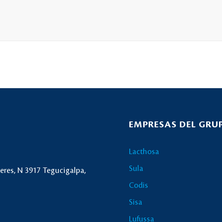
EMPRESAS DEL GRU
Lacthosa
Sula
ceres, N 3917 Tegucigalpa,
Codis
Sisa
Lufussa