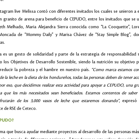
stagram live Melissa contó con diferentes invitados los cuales se unieron a es
 granito de arena para beneficio de CEPUDO, entre los invitados que se un
eth Melhado, Maria Alejandra Sierra conocida como “La Cooquette”, Lor
Moncada de “Mommy Daily” y Marisa Chávez de “Stay Simple Blog”, do
as.
iva es un gesto de solidaridad y parte de la estrategia de responsabilidad 
 los Objetivos de Desarrollo Sostenible, siendo la nutrición su objetivo p
 reducir la pobreza y el hambre en nuestro país.
“Como marca estamos cons
e la leche en la dieta de los hondureños, todas las personas deben de tener ac
 por eso, que decidimos realizar esta actividad para apoyar a CEPUDO, una gra
za que los más necesitados sean beneficiados. Estamos contentos de sabe
sfrutarán de los 3,000 vasos de leche que estaremos donando”
, expresó
e de RSE de Ceteco.
EPUDO?
ma que busca ayudar mediante proyectos al desarrollo de las personas má