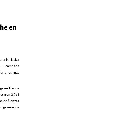
che en
na iniciativa
 su campaña
ar a los más
agram live de
ectaron 2,752
he de 8 onzas
000 gramos de