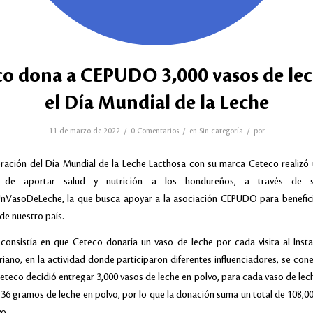
o dona a CEPUDO 3,000 vasos de le
el Día Mundial de la Leche
/
/
/
11 de marzo de 2022
0 Comentarios
en
Sin categoría
por
ción del Día Mundial de la Leche Lacthosa con su marca Ceteco realizó u
 de aportar salud y nutrición a los hondureños, a través de
VasoDeLeche, la que busca apoyar a la asociación CEPUDO para benefici
de nuestro país.
consistía en que Ceteco donaría un vaso de leche por cada visita al Inst
riano, en la actividad donde participaron diferentes influenciadores, se con
eteco decidió entregar 3,000 vasos de leche en polvo, para cada vaso de lec
 36 gramos de leche en polvo, por lo que la donación suma un total de 108,
vo.