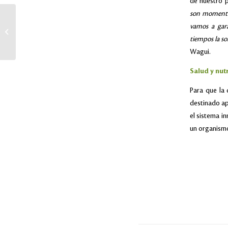
de nuestro p
son momentos 
«Haz crecer tu suerte con
vamos a gara
Ceteco”, una promoción
tiempos la so
que promete muchos pre...
Wagui.
Salud y nut
Para que la 
destinado ap
el sistema i
un organismo