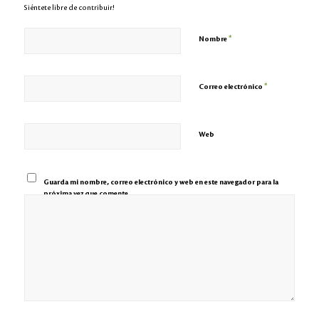
Siéntete libre de contribuir!
*
Nombre
*
Correo electrónico
Web
Guarda mi nombre, correo electrónico y web en este navegador para la
próxima vez que comente.