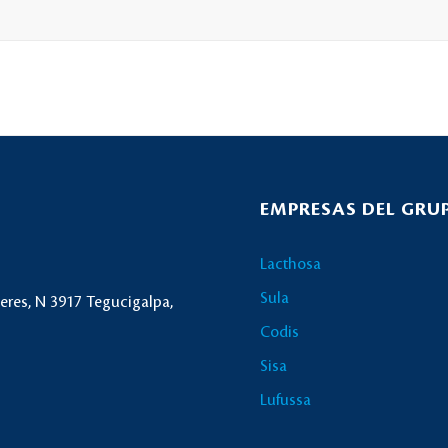
EMPRESAS DEL GRU
Lacthosa
Sula
ceres, N 3917 Tegucigalpa,
Codis
Sisa
Lufussa