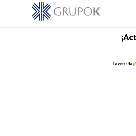
¡Ac
La entrada
¡