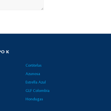
PO K
Cortitelas
Azunosa
Estrella Azul
GLF Colombia
Hondugas