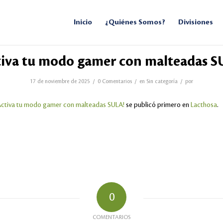
Inicio
¿Quiénes Somos?
Divisiones
tiva tu modo gamer con malteadas S
/
/
/
17 de noviembre de 2025
0 Comentarios
en
Sin categoría
por
Activa tu modo gamer con malteadas SULA!
se publicó primero en
Lacthosa
.
0
COMENTARIOS