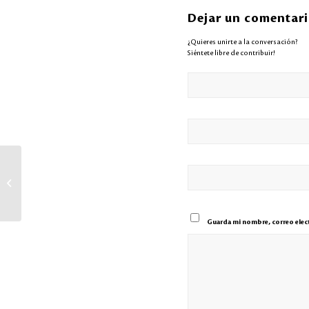
Dejar un comentar
¿Quieres unirte a la conversación?
Siéntete libre de contribuir!
LACTHOSA pesenta su cuarta memoria de
sostenibilidad «Pulso responsable: cada...
Guarda mi nombre, correo elect